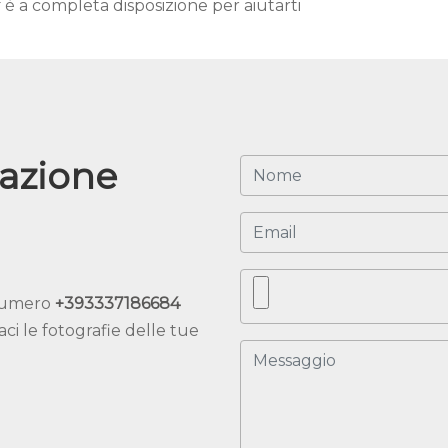
Valutazione Quadri Treviso
ff è a completa disposizione per aiutarti
tazione
 numero
+393337186684
i le fotografie delle tue